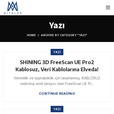
Yazı
HOME
ARCHIVE BY CATEGORY "YAZI"
YAZI
SHINING 3D FreeScan UE Pro2
Kablosuz, Veri Kablolarına Elveda!
Verimlilik ve taşınabilirlik için tasarlanmış, KABLOSUZ
metroloji sınıfı tarayıcı olan FreeScan UE Pr...
CONTINUE READING
YAZI