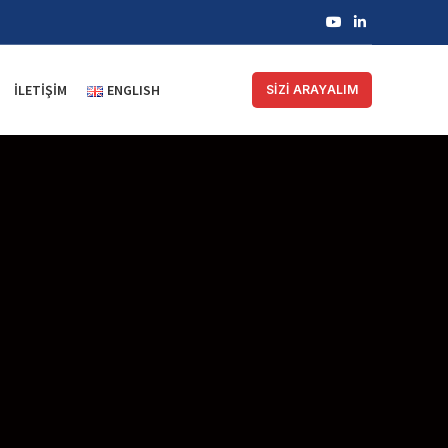
İLETIŞIM
ENGLISH
SİZİ ARAYALIM